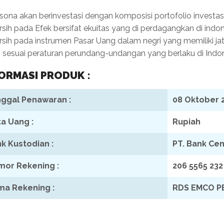
ona akan berinvestasi dengan komposisi portofolio investa
rsih pada Efek bersifat ekuitas yang di perdagangkan di in
rsih pada instrumen Pasar Uang dalam negri yang memiliki jat
, sesuai peraturan perundang-undangan yang berlaku di Indon
ORMASI PRODUK :
ggal Penawaran :
08 Oktober 
a Uang :
Rupiah
k Kustodian :
PT. Bank Cen
or Rekening :
206 5565 232
a Rekening :
RDS EMCO P