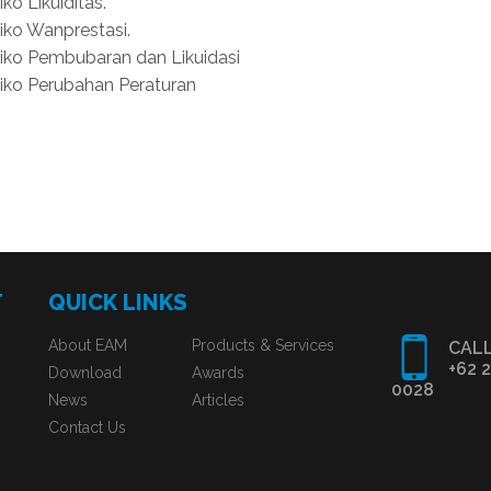
iko Likuiditas.
iko Wanprestasi.
siko Pembubaran dan Likuidasi
siko Perubahan Peraturan
T
QUICK LINKS
About EAM
Products & Services
CALL
+62 
Download
Awards
0028
News
Articles
Contact Us