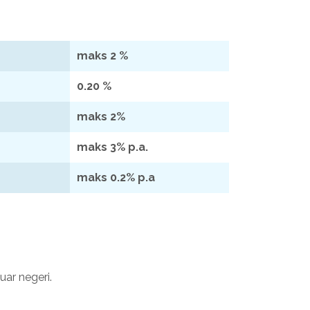
maks 2 %
0.20 %
maks 2%
maks 3% p.a.
maks 0.2% p.a
ar negeri.