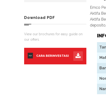
Emco Pes
Aktifa Be
Download PDF
Aktifa Be
deposito
View our brochures for easy guide on
INF
our offers.
Tan
CARA BERINVESTASI
PDF
Mat
Ban
Nom
Nam