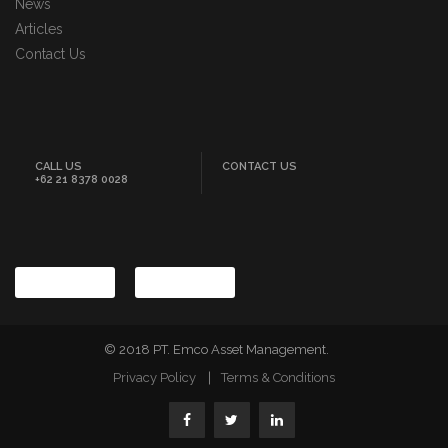
News
Articles
Contact Us
CALL US
CONTACT US
+62 21 8378 0028
© 2018 PT. Emco Asset Management.
Privacy Policy
Terms & Conditions